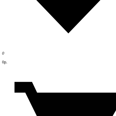
0
0р.