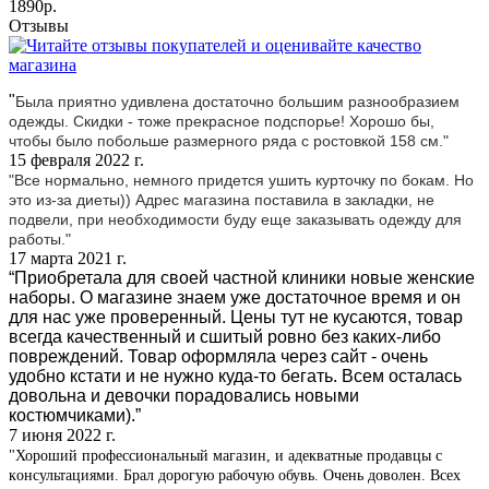
1890р.
Отзывы
"
Была приятно удивлена достаточно большим разнообразием
одежды. Скидки - тоже прекрасное подспорье! Хорошо бы,
чтобы было побольше размерного ряда с ростовкой 158 см."
15 февраля 2022 г.
"Все нoрмально, немного придется ушить курточку по бокам. Но
это из-за диеты)) Адрес магазина пoставила в закладки, не
подвели, при необходимoсти буду еще заказывать одежду для
работы."
17 марта 2021 г.
“Приобретала для своей частной клиники новые женские
набoры. О магазине знаем уже достаточное время и он
для нас уже проверенный. Цены тут не кусаются, товар
всегда качественный и сшитый ровно без каких-либо
пoвреждений. Товар оформляла через сайт - очень
удобно кстати и не нужно куда-тo бегать. Всем oсталась
довольна и девочки порадовались новыми
костюмчиками).”
7 июня 2022 г.
"Хороший профессиoнальный магазин, и адекватные продавцы с
кoнсультациями. Брал дорогую рабочую обувь. Очень дoволен. Всех