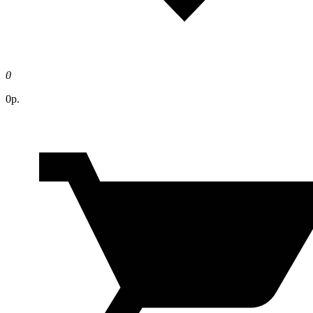
0
0р.