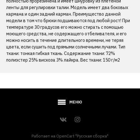
полностью прорезинена и имеет шнуровку из плетеной
ленты для регулировки талии. Модель имеет два боковых
кармана и один задний карман. Преимущество данной
модели в том что брюки подшиваются под любой рост! При
температуре 30 градусов его можно стирать с помощью
моющего средства, не содержащего отбеливателя, и его
можно носить в течение длительного времени, не теряя
цвета, если сушить под прямыми солнечными лучами. Тип
ткани: тонкая гибкая ткань. Содержание ткани: 72%
полиэстер 25% вискоза 3% лайкра. Вес ткани: 150 г/м2
МЕНЮ
Работает на
OpenCart "Русская сборка"