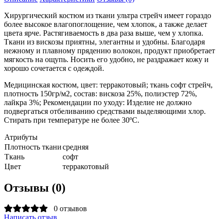
Хирургический костюм из ткани ультра стрейч имеет гораздо
более высокое влагопоглощение, чем хлопок, а также делает
цвета ярче. Растягиваемость в два раза выше, чем у хлопка.
Ткани из вискозы приятны, элегантны и удобны. Благодаря
нежному и плавному прядению волокон, продукт приобретает
мягкость на ощупь. Носить его удобно, не раздражает кожу и
хорошо сочетается с одеждой.
Медицинская костюм, цвет: терракотовый; ткань софт стрейч,
плотность 150гр/м2, состав: вискоза 25%, полиэстер 72%,
лайкра 3%; Рекомендации по уходу: Изделие не должно
подвергаться отбеливанию средствами выделяющими хлор.
Стирать при температуре не более 30ºС.
Атрибуты
Плотность ткани
средняя
Ткань
софт
Цвет
терракотовый
Отзывы (0)
0 отзывов
Написать отзыв