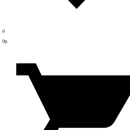
0
0р.