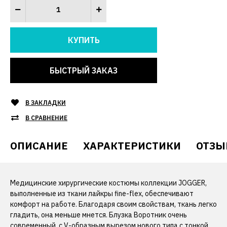
БЫСТРЫЙ ЗАКАЗ
В ЗАКЛАДКИ
В СРАВНЕНИЕ
ОПИСАНИЕ
ХАРАКТЕРИСТИКИ
ОТЗЫ
Медицинские хирургические костюмы коллекции JOGGER,
выполненные из ткани лайкры fine-flex, обеспечивают
комфорт на работе. Благодаря своим свойствам, ткань легко
гладить, она меньше мнется. Блузка Воротник очень
современный, с V-образным вырезом нового типа с тонкой