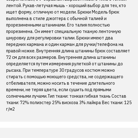
лентой. Рукав-летучая мышь - хороший выбор для тех, кто
ищет форму, отличную от модели. Брюки Модель брюк
выполнена в стиле джоггера с обычной талией и
прорезиненными штанинами. Его талия полностью
прорезинена. Он имеет специальную тканую ленточную
шнуровку для регулировки талии. Брюки имеют два
передних кармана и один карман для ручки/телефона на
правой ножке. Внутренняя длина штанины брюк составляет
72 см для всех размеров. Внутренняя длина штанины
определяется путем измерения рулеткой от штанины до
рысака. При температуре 30 градусов костюм можно
стирать с помощью моющего средства, не содержащего
отбеливателя, можно носить в течение длительного
времени, не теряя цвета, если сушить под прямыми
солнечными лучами.Тип ткани: тонкая гибкая ткань Состав
ткани: 72% полиэстер 25% вискоза 3% лайкра Вес ткани: 125
г/м2