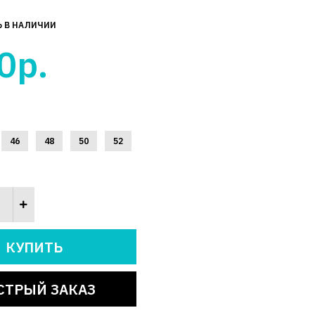
Ь В НАЛИЧИИ
0р.
46
48
50
52
СТРЫЙ ЗАКАЗ