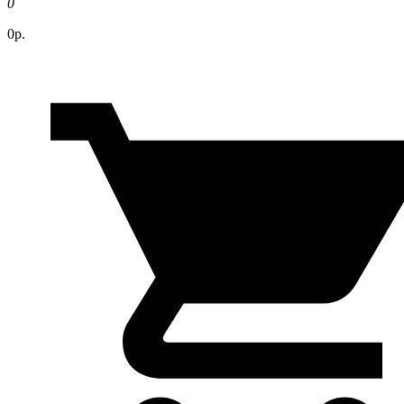
0
0р.