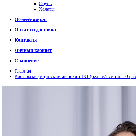
Обувь
Халаты
Обмен/возврат
Оплата и доставка
Контакты
Личный кабинет
Сравнение
Главная
Костюм медицинский женский 191 (белый/т.синий 105, т