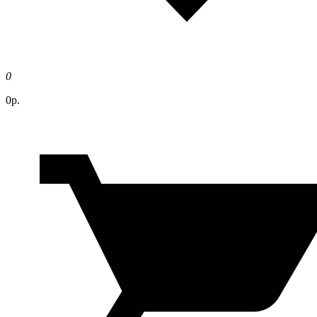
0
0р.