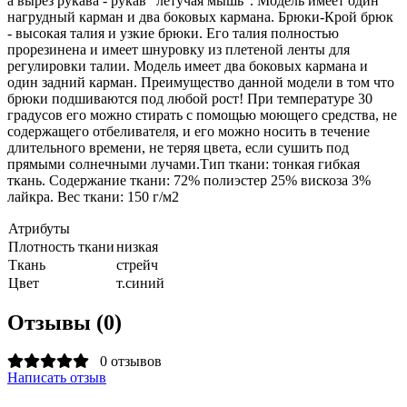
а вырез рукава - рукав "летучая мышь". Модель имеет один
нагрудный карман и два боковых кармана. Брюки-Крой брюк
- высокая талия и узкие брюки. Его талия полностью
прорезинена и имеет шнуровку из плетеной ленты для
регулировки талии. Модель имеет два боковых кармана и
один задний карман. Преимущество данной модели в том что
брюки подшиваются под любой рост! При температуре 30
градусов его можно стирать с помощью моющего средства, не
содержащего отбеливателя, и его можно носить в течение
длительного времени, не теряя цвета, если сушить под
прямыми солнечными лучами.Тип ткани: тонкая гибкая
ткань. Содержание ткани: 72% полиэстер 25% вискоза 3%
лайкра. Вес ткани: 150 г/м2
Атрибуты
Плотность ткани
низкая
Ткань
стрейч
Цвет
т.синий
Отзывы (0)
0 отзывов
Написать отзыв