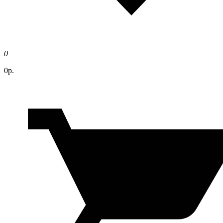
0
0р.