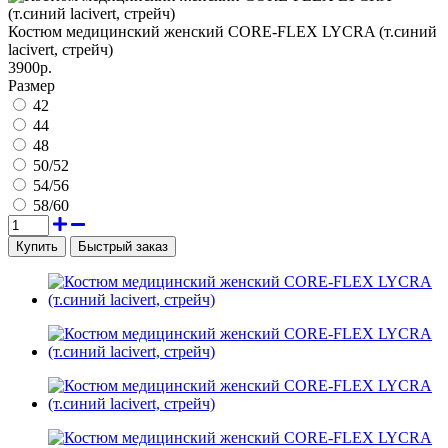
Костюм медицинский женский CORE-FLEX LYCRA (т.синий
lacivert, стрейч)
3900р.
Размер
42
44
48
50/52
54/56
58/60
Быстрый заказ