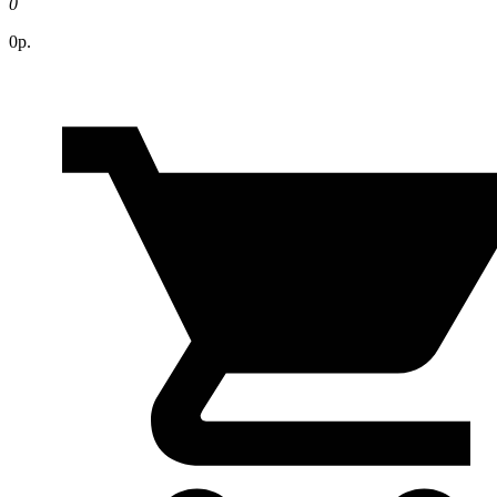
0
0р.