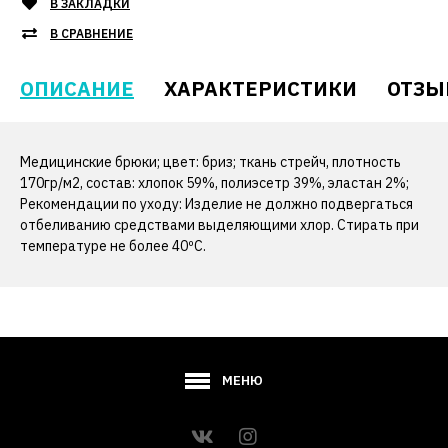
В ЗАКЛАДКИ
В СРАВНЕНИЕ
ОПИСАНИЕ
ХАРАКТЕРИСТИКИ
ОТЗЫ
Медицинские брюки; цвет: бриз; ткань стрейч, плотность
170гр/м2, состав: хлопок 59%, полиэсетр 39%, эластан 2%;
Рекомендации по уходу: Изделие не должно подвергаться
отбеливанию средствами выделяющими хлор. Стирать при
температуре не более 40ºС.
МЕНЮ