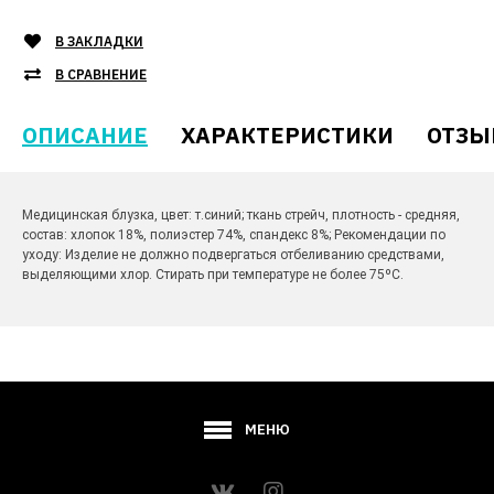
В ЗАКЛАДКИ
В СРАВНЕНИЕ
ОПИСАНИЕ
ХАРАКТЕРИСТИКИ
ОТЗЫ
Медицинская блузка, цвет: т.синий; ткань стрейч, плотность - средняя,
состав: хлопок 18%, полиэстер 74%, спандекс 8%; Рекомендации по
уходу: Изделие не должно подвергаться отбеливанию средствами,
выделяющими хлор. Стирать при температуре не более 75ºС.
МЕНЮ