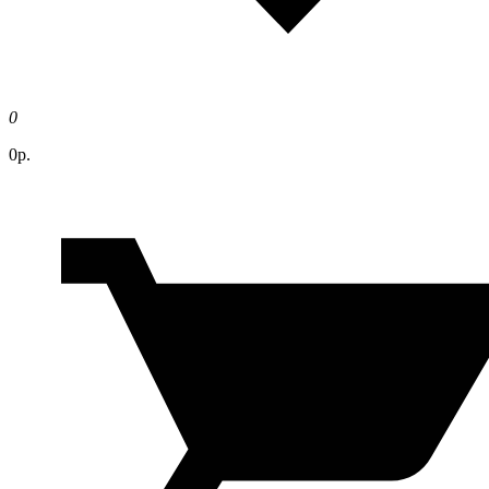
0
0р.