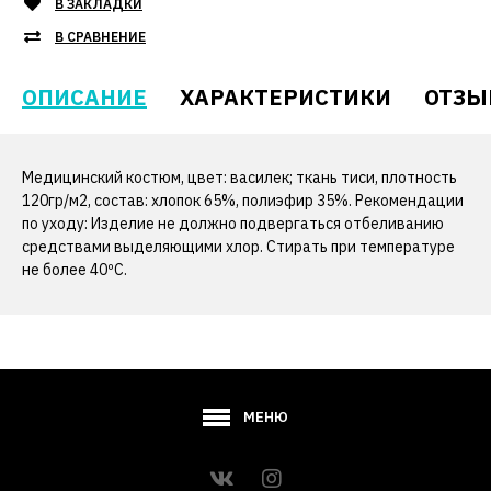
В ЗАКЛАДКИ
В СРАВНЕНИЕ
ОПИСАНИЕ
ХАРАКТЕРИСТИКИ
ОТЗЫ
Медицинский костюм, цвет: василек; ткань тиси, плотность
120гр/м2, состав: хлопок 65%, полиэфир 35%. Рекомендации
по уходу: Изделие не должно подвергаться отбеливанию
средствами выделяющими хлор. Стирать при температуре
не более 40ºС.
МЕНЮ