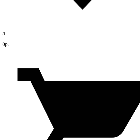
0
0р.