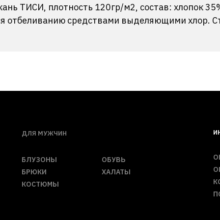
кань ТИСИ, плотность 120гр/м2, состав: хлопок 3
ся отбеливанию средствами выделяющими хлор. Ст
И
ДЛЯ МУЖЧИН
О
БЛУЗОНЫ
ОБУВЬ
О
БРЮКИ
ХАЛАТЫ
К
КОСТЮМЫ
П