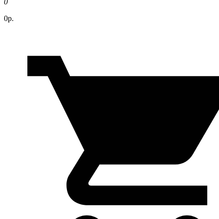
0
0р.