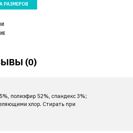
А РАЗМЕРОВ
КИ
НИЕ
ЫВЫ (0)
 45%, полиэфир 52%, спандекс 3%;
еляющими хлор. Стирать при