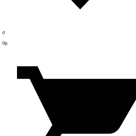
0
0р.