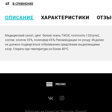
В СРАВНЕНИЕ
ОПИСАНИЕ
ХАРАКТЕРИСТИКИ
ОТЗЫ
Медицинский халат, цвет: белый; ткань ТИСИ, плотность 120гр/м2,
состав: хлопок 35%, полиэфир 65%; Рекомендации по уходу: Изделие
не должно подвергаться отбеливанию средствами выделяющими
хлор. Стирать при температуре не более 40ºС.
МЕНЮ
Работает на
OpenCart "Русская сборка"